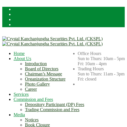
Licensed By Securities Board of Nepal (SEBON)
Home
Office Hours
About Us
Sun to Thurs: 10am - 5pm
Introduction
Fri: 10am - 4pm
Board of Directors
Trading Hours
Chairman’s Message
Sun to Thurs: 11am - 3pm
Organization Structure
Fri: closed
Photo Gallery
Career
Services
Commission and Fees
Depository Participant (DP) Fees
Trading Commission and Fees
Media
Notices
Book Closure