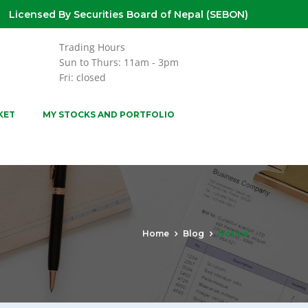
Licensed By Securities Board of Nepal (SEBON)
Trading Hours
Sun to Thurs: 11am - 3pm
Fri: closed
KET
MY STOCKS AND PORTFOLIO
Home
Blog
Notice