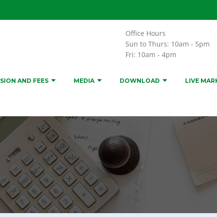
Office Hours
Sun to Thurs: 10am - 5pm
Fri: 10am - 4pm
SION AND FEES
MEDIA
DOWNLOAD
LIVE MAR