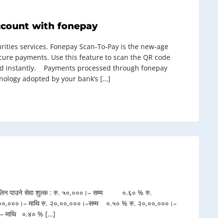
ccount with fonepay
rities services. Fonepay Scan-To-Pay is the new-age
ure payments. Use this feature to scan the QR code
ied instantly. Payments processed through fonepay
hnology adopted by your bank’s […]
पत लिन पाउने सेवा शुल्क : रु. ५०,०००।– सम्म ०.६० % रु.
०,०००।– माथि रु. २०,००,०००।–सम्म ०.५० % रु. २०,००,०००।–
।– माथि ०.४० % […]